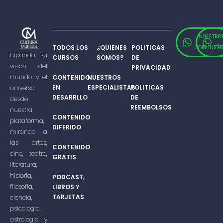
NUESTRA
SO
TODOS LOS
¿QUIENES
POLITICAS
COMUNIDA
TÉ
Expanda su
CURSOS
SOMOS?
DE
vision del
PRIVACIDAD
mundo y el
CONTENIDO
NUESTROS
EN
ESPECIALISTAS
POLITICAS
universo
DESARRLLO
DE
desde
REEMBOLSOS
nuestra
CONTENIDO
plataforma,
DIFERIDO
mirando a
las artes,
CONTENIDO
cine, teatro,
GRATIS
literatura,
historia,
PODCAST,
filosofia,
LIBROS Y
TARJETAS
ciencia,
psicologia,
astrologia y