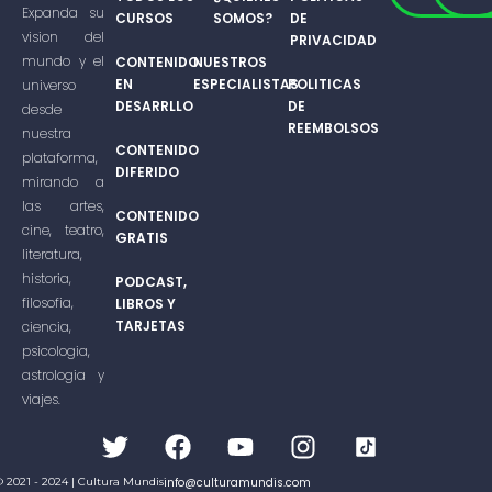
Expanda su
CURSOS
SOMOS?
DE
vision del
PRIVACIDAD
mundo y el
CONTENIDO
NUESTROS
EN
ESPECIALISTAS
POLITICAS
universo
DESARRLLO
DE
desde
REEMBOLSOS
nuestra
CONTENIDO
plataforma,
DIFERIDO
mirando a
las artes,
CONTENIDO
cine, teatro,
GRATIS
literatura,
historia,
PODCAST,
filosofia,
LIBROS Y
TARJETAS
ciencia,
psicologia,
astrologia y
viajes.
© 2021 - 2024 | Cultura Mundis
info@culturamundis.com