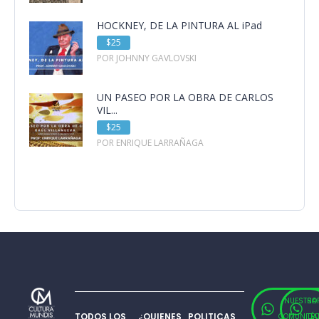
HOCKNEY, DE LA PINTURA AL iPad
$25
POR JOHNNY GAVLOVSKI
UN PASEO POR LA OBRA DE CARLOS
VIL...
$25
POR ENRIQUE LARRAÑAGA
NUESTRA
SO
TODOS LOS
¿QUIENES
POLITICAS
COMUNIDA
TÉ